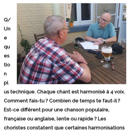
Q/
Un
e
qu
es
tio
n
pl
us technique. Chaque chant est harmonisé à 4 voix.
Comment fais-tu ? Combien de temps te faut-il ?
Est-ce différent pour une chanson populaire,
française ou anglaise, lente ou rapide ? Les
choristes constatent que certaines harmonisations